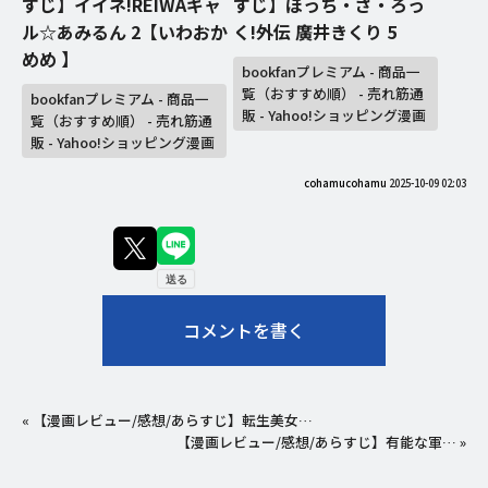
すじ】イイネ!REIWAギャ
すじ】ぼっち・ざ・ろっ
ル☆あみるん 2【いわおか
く!外伝 廣井きくり 5
めめ 】
bookfanプレミアム - 商品一
覧（おすすめ順） - 売れ筋通
bookfanプレミアム - 商品一
販 - Yahoo!ショッピング漫画
覧（おすすめ順） - 売れ筋通
販 - Yahoo!ショッピング漫画
cohamucohamu
2025-10-09 02:03
コメントを書く
«
【漫画レビュー/感想/あらすじ】転生美女…
【漫画レビュー/感想/あらすじ】有能な軍…
»