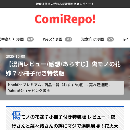
雑食漫画読みが読んだ漫画を徹底レビュー！
（中高年）漫画
Web発漫画
淑女向け漫画
少
638
268
505
2025
-
10
-
09
【漫画レビュー/感想/あらすじ】傷モノの花
嫁 7 小冊子付き特装版
bookfanプレミアム - 商品一覧（おすすめ順） - 売れ筋通販 -
Yahoo!ショッピング漫画
傷
モノの花嫁 7 小冊子付き特装版 レビュー：夜
行さんと菜々緒さんの絆にマジで涙腺崩壊！花火大