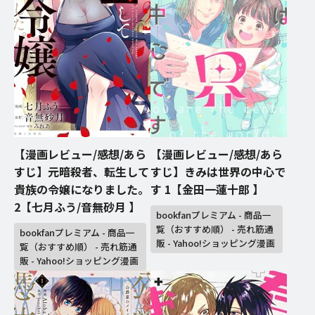
【漫画レビュー/感想/あら
【漫画レビュー/感想/あら
すじ】元暗殺者、転生して
すじ】きみは世界の中心で
貴族の令嬢になりました。
す 1【金田一蓮十郎 】
2【七月ふう/音無砂月 】
bookfanプレミアム - 商品一
覧（おすすめ順） - 売れ筋通
bookfanプレミアム - 商品一
販 - Yahoo!ショッピング漫画
覧（おすすめ順） - 売れ筋通
販 - Yahoo!ショッピング漫画