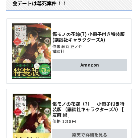
会デートは尊死案件！！
傷モノの花嫁(7) 小冊子付き特装版
(講談社キャラクターズA)
作者:
藤丸 豆ノ介
講談社
Amazon
傷モノの花嫁（7） 小冊子付き特
装版 （講談社キャラクターズA） [
友麻 碧 ]
価格:
1210 円
楽天で詳細を見る