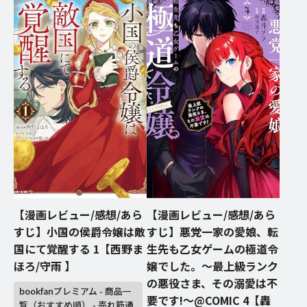
【漫画レビュー/感想/あら
【漫画レビュー/感想/あら
すじ】小国の侯爵令嬢は敵
すじ】悪党一家の愛娘、転
国にて覚醒する 1【西野ま
生先も乙女ゲームの極道令
ほろ/守雨 】
嬢でした。〜最上級ランク
の悪役さま、その溺愛は不
bookfanプレミアム - 商品一
要です!〜@COMIC 4【轟
覧（おすすめ順） - 売れ筋通