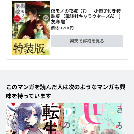
傷モノの花嫁（7） 小冊子付き特
装版 （講談社キャラクターズA） [
友麻 碧 ]
価格:
1210 円
楽天で詳細を見る
このマンガを読んだ人は次のようなマンガも興
味を持っています