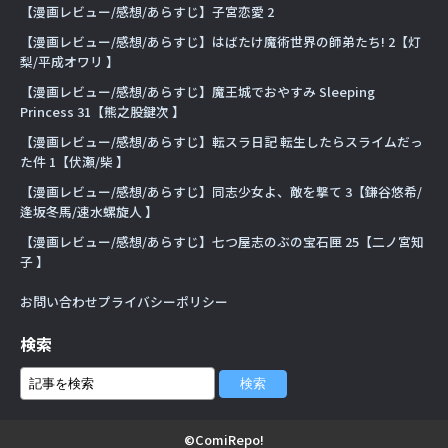
【漫画レビュー/感想/あらすじ】子宮恋愛 2
【漫画レビュー/感想/あらすじ】はばたけ魔術世界の師弟たち! 2【灯
梨/平成オワリ 】
【漫画レビュー/感想/あらすじ】魔王城でおやすみ Sleeping
Princess 31【熊之股鍵次 】
【漫画レビュー/感想/あらすじ】転スラ日記 転生したらスライムだっ
た件 1【伏瀬/柴 】
【漫画レビュー/感想/あらすじ】同志少女よ、敵を撃て 3【鎌谷悠希/
逢坂冬馬/速水螺旋人 】
【漫画レビュー/感想/あらすじ】七つ屋志のぶの宝石匣 25【二ノ宮知
子 】
お問い合わせ
プライバシーポリシー
検索
©ComiRepo!