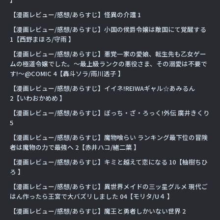
【漫画レビュー/感想/あらすじ】怪異の介護 1
【漫画レビュー/感想/あらすじ】小国の侯爵令嬢は敵国にて覚醒する
1【西野まほろ/守雨 】
【漫画レビュー/感想/あらすじ】悪党一家の愛娘、転生先も乙女ゲー
ムの極道令嬢でした。〜最上級ランクの悪役さま、その溺愛は不要で
す!〜@COMIC 4【轟斗ソラ/雨川透子 】
【漫画レビュー/感想/あらすじ】イイネ!REIWAギャル☆あみるん
2【いわおかめめ 】
【漫画レビュー/感想/あらすじ】ぼっち・ざ・ろっく!外伝 廣井きくり
5
【漫画レビュー/感想/あらすじ】魔物喰らい ランキング最下位の冒険
者は魔物の力で最強へ 2【赤井ハコ/緒二葉 】
【漫画レビュー/感想/あらすじ】キミと越えて恋になる 10【柚樹ちひ
ろ 】
【漫画レビュー/感想/あらすじ】異世界メイドの三ッ星グルメ 現代ご
はん作ったら王宮で大バズリしました 04【モリタ/U４ 】
【漫画レビュー/感想/あらすじ】魔王と勇者しかいない世界 2