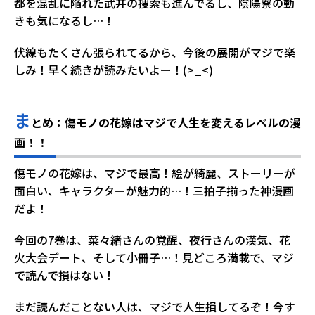
都を混乱に陥れた武井の捜索も進んでるし、陰陽寮の動
きも気になるし…！
伏線もたくさん張られてるから、今後の展開がマジで楽
しみ！早く続きが読みたいよー！(>_<)
ま
とめ：傷モノの花嫁はマジで人生を変えるレベルの漫
画！！
傷モノの花嫁は、マジで最高！絵が綺麗、ストーリーが
面白い、キャラクターが魅力的…！三拍子揃った神漫画
だよ！
今回の7巻は、菜々緒さんの覚醒、夜行さんの漢気、花
火大会デート、そして小冊子…！見どころ満載で、マジ
で読んで損はない！
まだ読んだことない人は、マジで人生損してるぞ！今す