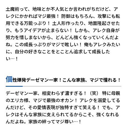
土魔術って、地味とか不人気とか言われがちだけど、ア
レクにかかればマジ最強！ 防御はもちろん、攻撃にも転
用できる万能っぷり！ 土人形作ったり、地面隆起させた
り、もうアイデアが止まらない！ しかも、アレク自身が
努力を惜しまないから、どんどん強くなっていくんだよ
ね。この成長っぷりがマジで眩しい！ 俺もアレクみたい
に、自分の好きなことをとことん追求して成長した
い…！
個
性爆発デーゼマン一家！こんな家族、マジで憧れる！
デーゼマン一家、相変わらず濃すぎる！（笑） 特に母親
のエリカ様、マジで最強のオカン！ アレクを溺愛してる
んだけど、その愛情表現が独特すぎて笑える！ でも、ア
レクはそんな家族に支えられてるからこそ、強くなれる
んだよね。家族の絆ってマジ尊い…！