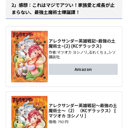
2」感想：これはマジでアツい！家族愛と成長が止
まらない、最強土魔術士爆誕譚！
アレクサンダー英雄戦記~最強の土
魔術士~(2) (KCデラックス)
作者:
マツオカ ヨシノリ
,
るれくちぇ
,
シソ
講談社
Amazon
アレクサンダー英雄戦記～最強の土
魔術士～（2） （KCデラックス） [
マツオカ ヨシノリ ]
価格:
792 円