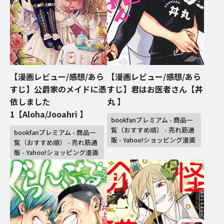
【漫画レビュー/感想/あら
【漫画レビュー/感想/あら
すじ】公爵家のメイドに憑
すじ】君はお医者さん【丼
依しました
丸 】
1【Aloha/Jooahri 】
bookfanプレミアム - 商品一
覧（おすすめ順） - 売れ筋通
bookfanプレミアム - 商品一
販 - Yahoo!ショッピング漫画
覧（おすすめ順） - 売れ筋通
販 - Yahoo!ショッピング漫画