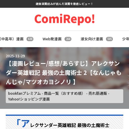
雑食漫画読みが読んだ漫画を徹底レビュー！
（中高年）漫画
Web発漫画
淑女向け漫画
少
638
268
505
2025
-
11
-
29
【漫画レビュー/感想/あらすじ】アレクサン
ダー英雄戦記 最強の土魔術士 2【なんじゃも
んじゃ/マツオカヨシノリ 】
bookfanプレミアム - 商品一覧（おすすめ順） - 売れ筋通販 -
Yahoo!ショッピング漫画
「ア
レクサンダー英雄戦記 最強の土魔術士