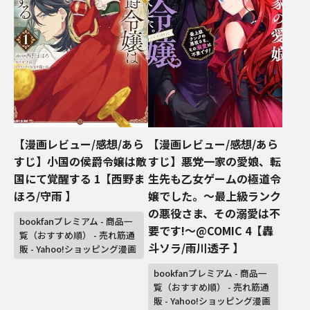
【漫画レビュー/感想/あら
【漫画レビュー/感想/あら
すじ】小国の侯爵令嬢は敵
すじ】悪党一家の愛娘、転
国にて覚醒する 1【西野ま
生先も乙女ゲームの極道令
ほろ/守雨 】
嬢でした。〜最上級ランク
の悪役さま、その溺愛は不
bookfanプレミアム - 商品一
要です!〜@COMIC 4【轟
覧（おすすめ順） - 売れ筋通
斗ソラ/雨川透子 】
販 - Yahoo!ショッピング漫画
bookfanプレミアム - 商品一
覧（おすすめ順） - 売れ筋通
販 - Yahoo!ショッピング漫画