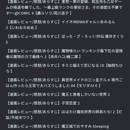
【漫画レビュー/感想/あらすじ】悪党一家の愛娘、転生先も乙女ゲー
ムの極道令嬢でした。〜最上級ランクの悪役さま、その溺愛は不要で
す!〜@COMIC 4【轟斗ソラ/雨川透子 】
【漫画レビュー/感想/あらすじ】イイネ!REIWAギャル☆あみるん
2【いわおかめめ 】
【漫画レビュー/感想/あらすじ】ぼっち・ざ・ろっく!外伝 廣井きくり
5
【漫画レビュー/感想/あらすじ】魔物喰らい ランキング最下位の冒険
者は魔物の力で最強へ 2【赤井ハコ/緒二葉 】
【漫画レビュー/感想/あらすじ】キミと越えて恋になる 10【柚樹ちひ
ろ 】
【漫画レビュー/感想/あらすじ】異世界メイドの三ッ星グルメ 現代ご
はん作ったら王宮で大バズリしました 04【モリタ/U４ 】
【漫画レビュー/感想/あらすじ】魔王と勇者しかいない世界 2
【漫画レビュー/感想/あらすじ】子宮恋愛 2
【漫画レビュー/感想/あらすじ】はばたけ魔術世界の師弟たち! 2【灯
梨/平成オワリ 】
【漫画レビュー/感想/あらすじ】魔王城でおやすみ Sleeping