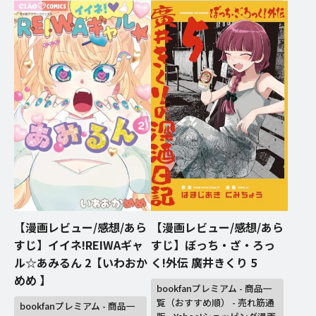
【漫画レビュー/感想/あら
【漫画レビュー/感想/あら
すじ】イイネ!REIWAギャ
すじ】ぼっち・ざ・ろっ
ル☆あみるん 2【いわおか
く!外伝 廣井きくり 5
めめ 】
bookfanプレミアム - 商品一
覧（おすすめ順） - 売れ筋通
bookfanプレミアム - 商品一