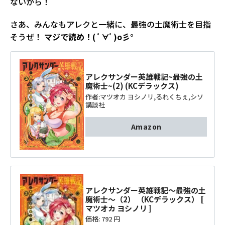
ないから！
さあ、みんなもアレクと一緒に、最強の土魔術士を目指
そうぜ！
マジで読め！( ﾟ∀ﾟ)o彡°
アレクサンダー英雄戦記~最強の土
魔術士~(2) (KCデラックス)
作者:
マツオカ ヨシノリ
,
るれくちぇ
,
シソ
講談社
Amazon
アレクサンダー英雄戦記～最強の土
魔術士～（2） （KCデラックス） [
マツオカ ヨシノリ ]
価格:
792 円