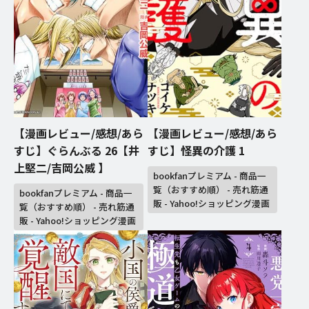
【漫画レビュー/感想/あら
【漫画レビュー/感想/あら
すじ】ぐらんぶる 26【井
すじ】怪異の介護 1
上堅二/吉岡公威 】
bookfanプレミアム - 商品一
覧（おすすめ順） - 売れ筋通
bookfanプレミアム - 商品一
販 - Yahoo!ショッピング漫画
覧（おすすめ順） - 売れ筋通
販 - Yahoo!ショッピング漫画