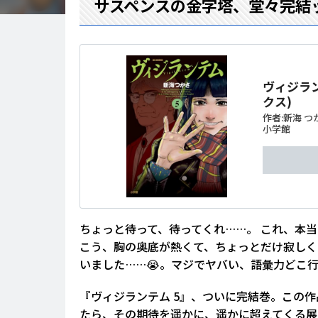
サスペンスの金字塔、堂々完結
ヴィジラン
クス)
作者:
新海 つ
小学館
ちょっと待って、待ってくれ……。 これ、本
こう、胸の奥底が熱くて、ちょっとだけ寂しく
いました……😭。マジでヤバい、語彙力どこ
『ヴィジランテム 5』、ついに完結巻。この
たら、その期待を遥かに、遥かに超えてくる展