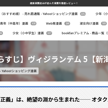
雑食漫画読みが読んだ漫画を徹底レビュー！
覧（おすすめ順） - 売れ筋通販 - Yahoo!ショッピング漫画
少年（小
2252
青年（中高年）漫画
Web発漫画
淑女向け漫画
638
268
505
少女（小中学生）漫画
bookfanプレミアム - 商品一覧
86
637
らすじ】ヴィジランテム 5【新
- Yahoo!ショッピング漫画
の「正義」は、絶望の淵から生まれた── オタ