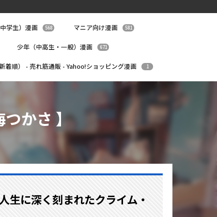
中学生）漫画
マニア向け漫画
568
581
少年（中高生・一般）漫画
671
（新着順） - 売れ筋通販 - Yahoo!ショッピング漫画
1
海つかさ 】
ク人生に深く刻まれたクライム・