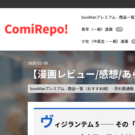
bookfanプレミアム - 商品一
青年（一般）漫画
649
少女（中高生・一般）漫画
5
2025
-
12
-
30
【漫画レビュー/感想/あ
bookfanプレミアム - 商品一覧（おすすめ順） - 売れ筋通販 
ヴ
ィジランテム 5 ── そ